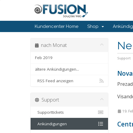
Kundencenter Home
Shop
Ankündi
Ne
nach Monat
Feb 2019
Support
ältere Ankündigungen...
Nova
RSS Feed anzeigen
Prezado
Visando
Support
19. Fe
Supporttickets
Centr
Ankündigungen