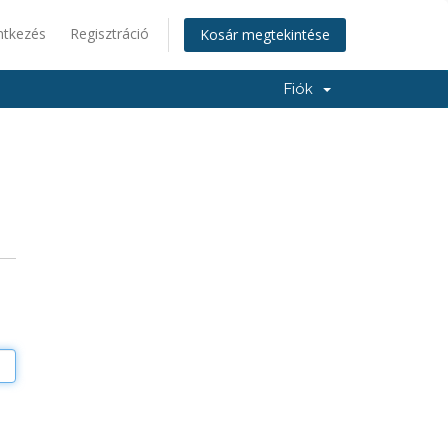
ntkezés
Regisztráció
Kosár megtekintése
Fiók