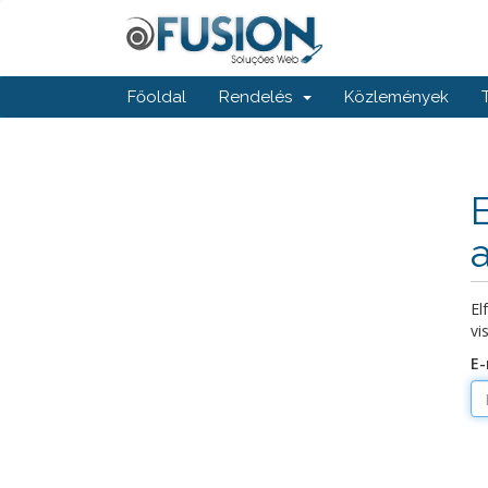
Főoldal
Rendelés
Közlemények
El
vi
E-