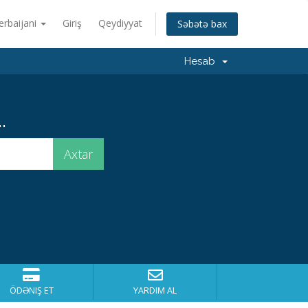
erbaijani
Giriş
Qeydiyyat
Səbətə bax
Hesab
.
ÖDƏNIŞ ET
YARDIM AL