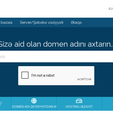
Az
 bazası
Server/Şəbəkə vəziyyəti
Əlaqə
Sizə aid olan domen adını axtarın..
?
DOMEN ADI QEYDIYYATDAN KEÇIRT
HOSTING ƏLDƏ ET