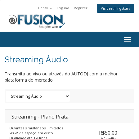
Dansk
Log ind
Register
Vis bestillingskurv
Togg
navig
Streaming Áudio
Transmita ao vivo ou através do AUTODJ com a melhor
plataforma do mercado
Streaming - Plano Prata
Ouvintes simultâneos ilimitados
R$50,00
20GB de espaço em disco
Qualidade até 128Kbps
Månedlig