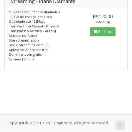
Streaming - Plano Diamante
Ouvintes simultâneos ilimitados
R$120,00
100GB de espaço em disco
Qualidade até 128Kbps
Månedlig
Transferência Mensal - Ilimitada
Transmissão Ao Vivo - AutoDJ
Bestil nu
Músicas no Painel
Site administrativo
Site e Streaming com SSL
Aplicativo Android e IOS
Domínio .com grátis
Câmera Estúdio
Copyright © 2026 Fusion | Financeiro. All Rights Reserved.