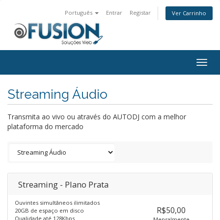
Português
Entrar
Registar
Ver Carrinho
Togg
navig
Streaming Áudio
Transmita ao vivo ou através do AUTODJ com a melhor
plataforma do mercado
Streaming - Plano Prata
Ouvintes simultâneos ilimitados
R$50,00
20GB de espaço em disco
Qualidade até 128Kbps
Mensalmente